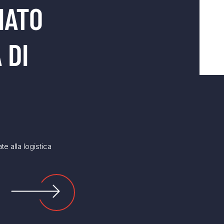
MATO
 DI
ate alla logistica