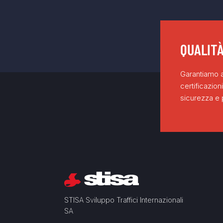
QUALITÀ
Garantiamo af
certificazio
sicurezza e p
STISA Sviluppo Traffici Internazionali
SA